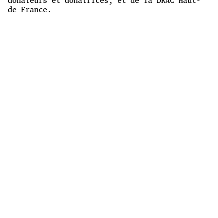
donateurs et donatrices, et de la DRAC Haut-
de-France.