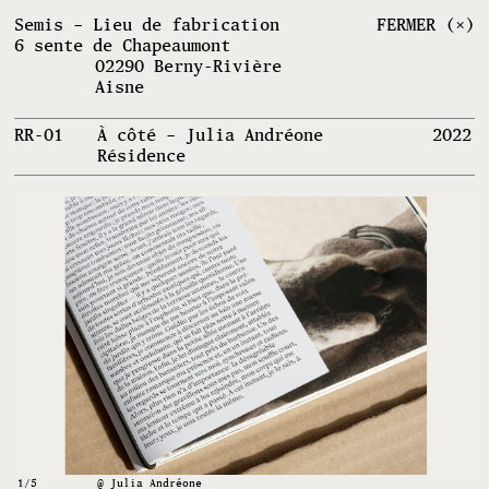
Semis – Lieu de fabrication
FERMER (×)
6 sente de Chapeaumont
02290 Berny-Rivière
Aisne
RR-01
À côté – Julia Andréone
2022
Résidence
1
/5
@ Julia Andréone